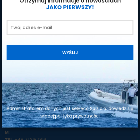
Otrzymuj informacje o nowościach
JAKO PIERWSZY!
WYŚLIJ
SIRENA Diving
ul. Wrocławska 5a
55-020 Wojkowice
Administratorem danych jest selveco Sp.z o.o. dowiedz się
@
: sirena@sirena-diving.com
wiecej:
polityka prywatności
M
:
M
:
TEL.
:
+48 71 3187816