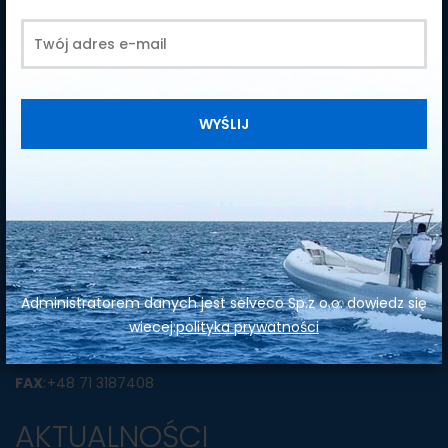
WYŚLIJ
SIRENA Diving
ul. Wrocławska 5a
55-020 Wojkowice
@
: sirena@sirena-diving.com
Administratorem danych jest selveco Sp.z o.o. dowiedz się
M
:
wiecej:
polityka prywatności
M
:
TEL.
:
+48 71 3187816
FAX
:
+48 71 3187408
AKTUALNOŚCI